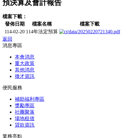
預決算及會計報告
檔案下載：
發佈日期
檔案名稱
檔案下載
114-02-20
114年法定預算
返回
消息專區
本會消息
重大政策
其他消息
徵才資訊
便民服務
補助福利專區
獎勵專區
社團聚落
場地租借
貸款資訊
業務亮點