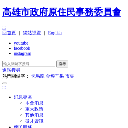
高雄市政府原住民事務委員會
:::
回首頁
｜
網站導覽
｜
English
youtube
facebook
instagram
搜尋
進階搜尋
熱門關鍵字：
卡馬龍
金煌芒果
市集
:::
消息專區
本會消息
重大政策
其他消息
徵才資訊
便民服務