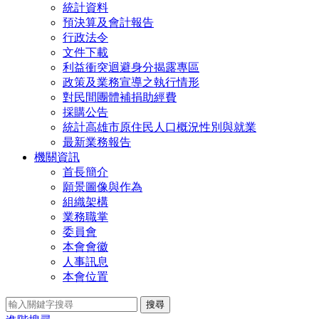
統計資料
預決算及會計報告
行政法令
文件下載
利益衝突迴避身分揭露專區
政策及業務宣導之執行情形
對民間團體補捐助經費
採購公告
統計高雄市原住民人口概況性別與就業
最新業務報告
機關資訊
首長簡介
願景圖像與作為
組織架構
業務職掌
委員會
本會會徽
人事訊息
本會位置
搜尋