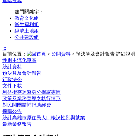
進階搜尋
熱門關鍵字：
教育文化組
衛生福利組
經濟土地組
公共建設組
:::
目前位置：
>
公開資料
> 預決算及會計報告 詳細說明
性別主流化專區
統計資料
預決算及會計報告
行政法令
文件下載
利益衝突迴避身分揭露專區
政策及業務宣導之執行情形
對民間團體補捐助經費
採購公告
統計高雄市原住民人口概況性別與就業
最新業務報告