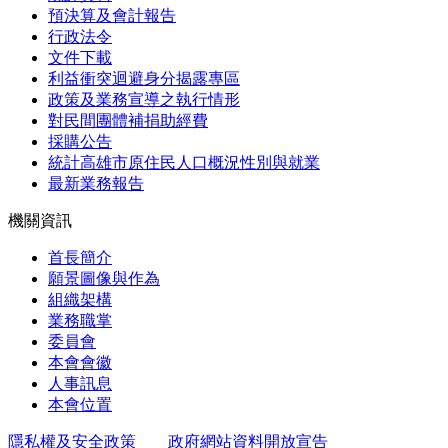
預決算及會計報告
行政法令
文件下載
利益衝突迴避身分揭露專區
政策及業務宣導之執行情形
對民間團體補捐助經費
採購公告
統計高雄市原住民人口概況性別與就業
最新業務報告
機關資訊
首長簡介
願景圖像與作為
組織架構
業務職掌
委員會
本會會徽
人事訊息
本會位置
隱私權及安全政策
政府網站資料開放宣告