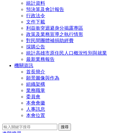
統計資料
預決算及會計報告
行政法令
文件下載
利益衝突迴避身分揭露專區
政策及業務宣導之執行情形
對民間團體補捐助經費
採購公告
統計高雄市原住民人口概況性別與就業
最新業務報告
機關資訊
首長簡介
願景圖像與作為
組織架構
業務職掌
委員會
本會會徽
人事訊息
本會位置
搜尋