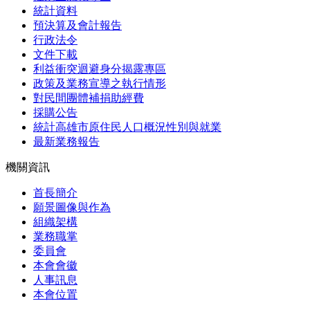
統計資料
預決算及會計報告
行政法令
文件下載
利益衝突迴避身分揭露專區
政策及業務宣導之執行情形
對民間團體補捐助經費
採購公告
統計高雄市原住民人口概況性別與就業
最新業務報告
機關資訊
首長簡介
願景圖像與作為
組織架構
業務職掌
委員會
本會會徽
人事訊息
本會位置