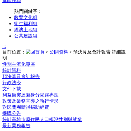
進階搜尋
熱門關鍵字：
教育文化組
衛生福利組
經濟土地組
公共建設組
:::
目前位置：
>
公開資料
> 預決算及會計報告 詳細說
明
性別主流化專區
統計資料
預決算及會計報告
行政法令
文件下載
利益衝突迴避身分揭露專區
政策及業務宣導之執行情形
對民間團體補捐助經費
採購公告
統計高雄市原住民人口概況性別與就業
最新業務報告