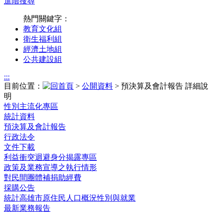
進階搜尋
熱門關鍵字：
教育文化組
衛生福利組
經濟土地組
公共建設組
:::
目前位置：
>
公開資料
> 預決算及會計報告 詳細說
明
性別主流化專區
統計資料
預決算及會計報告
行政法令
文件下載
利益衝突迴避身分揭露專區
政策及業務宣導之執行情形
對民間團體補捐助經費
採購公告
統計高雄市原住民人口概況性別與就業
最新業務報告