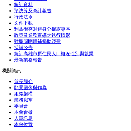
統計資料
預決算及會計報告
行政法令
文件下載
利益衝突迴避身分揭露專區
政策及業務宣導之執行情形
對民間團體補捐助經費
採購公告
統計高雄市原住民人口概況性別與就業
最新業務報告
機關資訊
首長簡介
願景圖像與作為
組織架構
業務職掌
委員會
本會會徽
人事訊息
本會位置