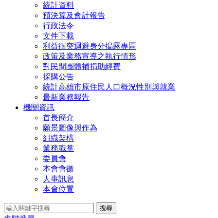
統計資料
預決算及會計報告
行政法令
文件下載
利益衝突迴避身分揭露專區
政策及業務宣導之執行情形
對民間團體補捐助經費
採購公告
統計高雄市原住民人口概況性別與就業
最新業務報告
機關資訊
首長簡介
願景圖像與作為
組織架構
業務職掌
委員會
本會會徽
人事訊息
本會位置
搜尋