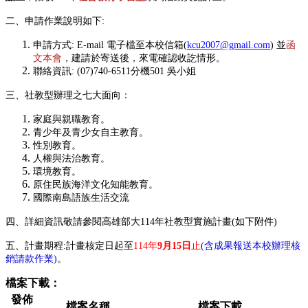
二、申請作業說明如下:
申請方式: E-mail 電子檔至本校信箱
(
kcu2007@gmail.com
) 並
函
文本會
，
建請於寄送後，來電確認收訖情形。
聯絡資訊: (07)740-6511分機501 吳小姐
三、社教型辦理之七大面向：
家庭與親職教育。
青少年及青少女自主教育。
性別教育。
人權與法治教育。
環境教育。
原住民族海洋文化知能教育。
國際南島語族生活交流
四、詳細資訊敬請參閱高雄部大114年社教型實施計畫(如下附件)
五、計畫期程:計畫核定日起至
114年
9月15日
止
(含成果報送本校辦理核
銷請款作業)
。
檔案下載：
發佈
檔案名稱
檔案下載