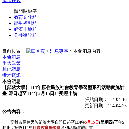
進階搜尋
熱門關鍵字：
教育文化組
衛生福利組
經濟土地組
公共建設組
:::
目前位置：
>
消息專區
> 本會消息內容
本會消息
重大政策
其他消息
徵才資訊
本會消息
【部落大學】114年原住民族社會教育學習型系列活動實施計
畫-即日起至114年5月15日止受理申請
張貼日期：114-04-16
更新日期：114-04-23
公告內容：
一、高雄市原住民族部落大學自即日起至
114
年
5
月
15
日
(
星期四
)
下午
5
點止
，招收114年
社會教育學習型
系列活動實施計畫。