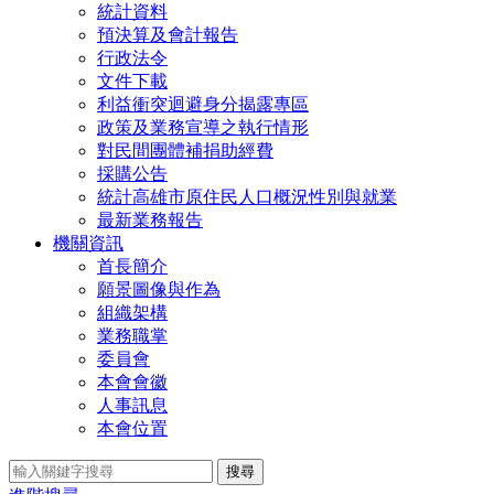
統計資料
預決算及會計報告
行政法令
文件下載
利益衝突迴避身分揭露專區
政策及業務宣導之執行情形
對民間團體補捐助經費
採購公告
統計高雄市原住民人口概況性別與就業
最新業務報告
機關資訊
首長簡介
願景圖像與作為
組織架構
業務職掌
委員會
本會會徽
人事訊息
本會位置
搜尋