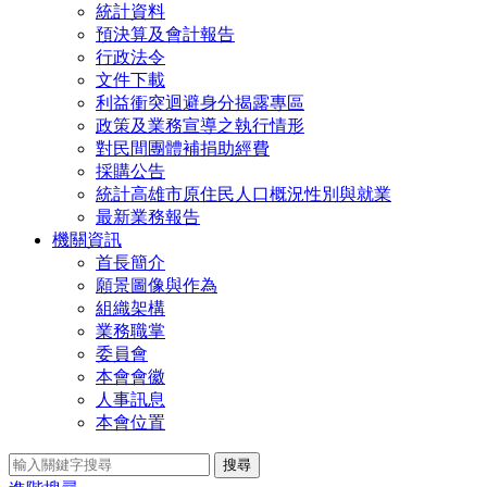
統計資料
預決算及會計報告
行政法令
文件下載
利益衝突迴避身分揭露專區
政策及業務宣導之執行情形
對民間團體補捐助經費
採購公告
統計高雄市原住民人口概況性別與就業
最新業務報告
機關資訊
首長簡介
願景圖像與作為
組織架構
業務職掌
委員會
本會會徽
人事訊息
本會位置
搜尋