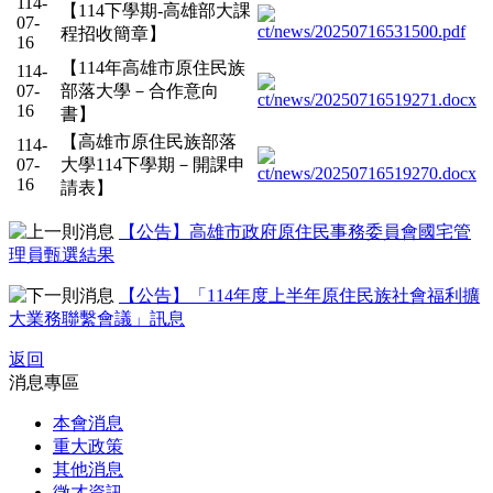
114-
【114下學期-高雄部大課
07-
程招收簡章】
16
【114年高雄市原住民族
114-
07-
部落大學－合作意向
16
書】
【高雄市原住民族部落
114-
07-
大學114下學期－開課申
16
請表】
【公告】高雄市政府原住民事務委員會國宅管
理員甄選結果
【公告】「114年度上半年原住民族社會福利擴
大業務聯繫會議」訊息
返回
消息專區
本會消息
重大政策
其他消息
徵才資訊