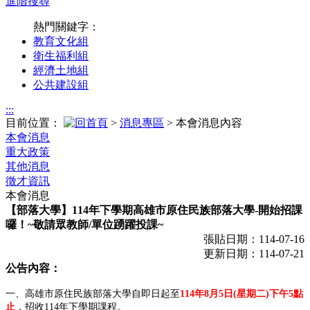
進階搜尋
熱門關鍵字：
教育文化組
衛生福利組
經濟土地組
公共建設組
:::
目前位置：
>
消息專區
> 本會消息內容
本會消息
重大政策
其他消息
徵才資訊
本會消息
【部落大學】114年下學期高雄市原住民族部落大學-開始招課
囉！~敬請眾教師/單位踴躍投課~
張貼日期：114-07-16
更新日期：114-07-21
公告內容：
一、高雄市原住民族部落大學自即日起至
114
年
8
月
5
日
(
星期二
)
下午
5
點
。
止
，招收114年下學期課程