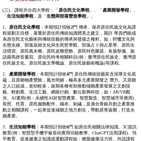
(三)、課程共分四大學程：「
原住民文化學程
」、「
產業開發學程
」、
「
生活知能學程
」及「
生態與部落營造學程
」。
1、
原住民文化學程
：本期預計招收
2
門 傳承、保存原住民族文化為課
程規劃主目標，著重於原住民傳統知識體系之建立，期許 學員們能成
為原住民文化藝術與傳統技藝的傳承與發揚之種籽。如：狩獵文化與
生態永續、部落巫師文化與生死哲學觀、部落占卜與占星學、原民生
活慣習、原民風木雕、原民皮雕壁飾、原民特色樂器、各族祭儀、族
語羅馬拼音書寫、原住民特考相關科目(例：臺灣原住民族史、臺灣原
住民族文化、原住民族文學概論、原住民族藝術概論)等課程。​​
2、
產業開發學程
：本期預計招收
4
門 原住民傳統技藝富含深厚文化底
蘊，且原鄉物產豐饒，風光明媚，極具多元產業開發之 潛力。又原鄉
之人口組成，老幼較多，故期各種有助推動城鄉產業發展之文創技
藝、輕創業、生活工藝、網路行銷、數位新興科技，如：AR/VR觀
光、AI運用(例：永續性AI於智慧農業、智慧製造、智慧城市等應用)、
長照、托育、原民服飾配件、織布、刺繡，及適合青銀共創之產業推
動之相關課程，一起來促進城鄉之地方創生，帶動原青返鄉，打造永
續產業。
​3、
生活知能學程
：本期預計招收
6
門 如原住民相關法律知識、3C資訊
教育(例：智慧型手機平板長幼實用功能教學、ChatGPT活用課程)、性
平教育、促進健康之知識或運動課程如：燃脂健康活力班、外語課程