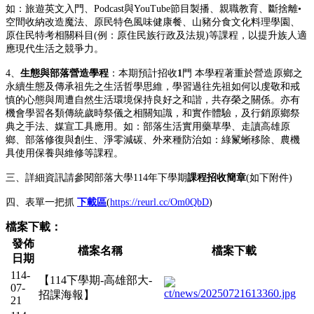
如：旅遊英文入門、Podcast與YouTube節目製播、親職教育、斷捨離•
空間收納改造魔法、原民特色風味健康餐、山豬分食文化料理學園、
原住民特考相關科目(例：原住民族行政及法規)等課程，以提升族人適
應現代生活之競爭力。
​4、
生態與部落營造學程
：本期預計招收
1
門 本學程著重於營造原鄉之
永續生態及傳承祖先之生活哲學思維，學習過往先祖如何以虔敬和戒
慎的心態與周遭自然生活環境保持良好之和諧，共存榮之關係。亦有
機會學習各類傳統歲時祭儀之相關知識，和實作體驗，及行銷原鄉祭
典之手法、媒宣工具應用。如：部落生活實用藥草學、走讀高雄原
鄉、部落修復與創生、淨零減碳、外來種防治如：綠鬣蜥移除、農機
具使用保養與維修等課程。
三、詳細資訊請參閱部落大學114年下學期
課程招收簡章
(如下附件)
四、表單一把抓
下載區
(
https://reurl.cc/Om0QbD
)
檔案下載：
發佈
檔案名稱
檔案下載
日期
114-
【114下學期-高雄部大-
07-
招課海報】
21