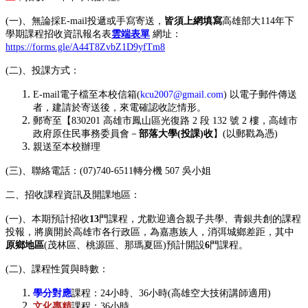
(一)、無論採E-mail投遞或手寫寄送，
皆須上網填寫
高雄部大114年下
學期課程招收資訊報名表
雲端表單
網址：
https://forms.gle/A44T8ZvbZ1D9yfTm8
(二)、投課方式：
E-mail電子檔至本校信箱(
kcu2007@gmail.com
) 以電子郵件傳送
者，建請於寄送後，來電確認收訖情形。
郵寄至【830201 高雄市鳳山區光復路 2 段 132 號 2 樓，高雄市
政府原住民事務委員會－
部落大學
(
投課
)
收
】(以郵戳為憑)
親送至本校辦理
(三)、聯絡電話：(07)740-6511轉分機 507 吳小姐
二、招收課程資訊及開課地區：
(一)、本期預計招收
13
門課程，尤歡迎適合親子共學、青銀共創的課程
投報，將廣開於高雄市各行政區，為嘉惠族人，消弭城鄉差距，其中
原鄉地區
(茂林區、桃源區、那瑪夏區)預計開設
6
門課程。
(二)、課程性質與時數：
學分對應
課程：24小時、36小時(高雄空大技術講師適用)
文化專精
課程：36小時