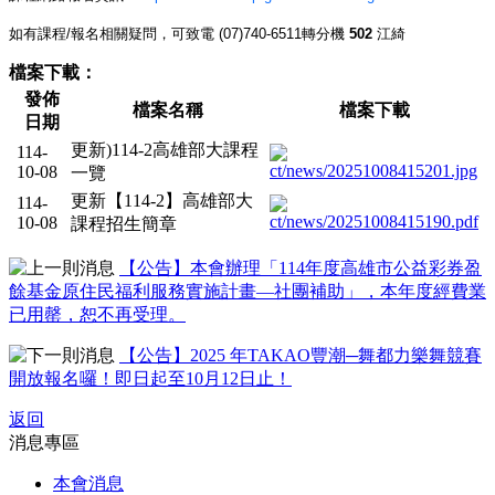
如有課程/報名相關疑問，可致電 (07)740-6511轉分機
502
江綺
檔案下載：
發佈
檔案名稱
檔案下載
日期
更新)114-2高雄部大課程
114-
10-08
一覽
更新【114-2】高雄部大
114-
10-08
課程招生簡章
【公告】本會辦理「114年度高雄市公益彩券盈
餘基金原住民福利服務實施計畫—社團補助」，本年度經費業
已用罄，恕不再受理。
【公告】2025 年TAKAO豐潮─舞都力樂舞競賽
開放報名囉！即日起至10月12日止！
返回
消息專區
本會消息