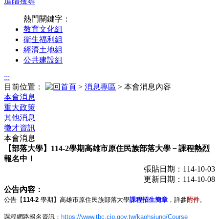
進階搜尋
熱門關鍵字：
教育文化組
衛生福利組
經濟土地組
公共建設組
:::
目前位置：
>
消息專區
> 本會消息內容
本會消息
重大政策
其他消息
徵才資訊
本會消息
【部落大學】114-2學期高雄市原住民族部落大學－課程熱烈
報名中！
張貼日期：114-10-03
更新日期：114-10-08
公告內容：
公告
【
114-2
學期
】
高雄市原住民族部落大學
課程招生簡章
，
詳參
附件
。
課程網路報名資訊
：
https://www.tbc.cip.gov.tw/kaohsiung/Course