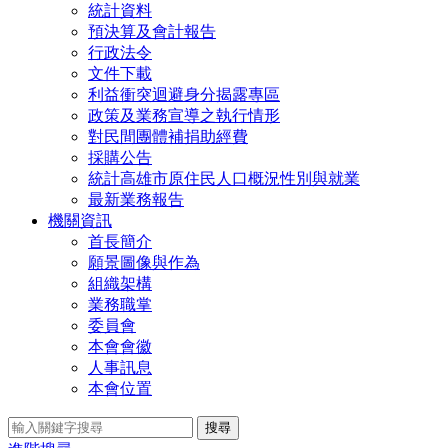
統計資料
預決算及會計報告
行政法令
文件下載
利益衝突迴避身分揭露專區
政策及業務宣導之執行情形
對民間團體補捐助經費
採購公告
統計高雄市原住民人口概況性別與就業
最新業務報告
機關資訊
首長簡介
願景圖像與作為
組織架構
業務職掌
委員會
本會會徽
人事訊息
本會位置
搜尋