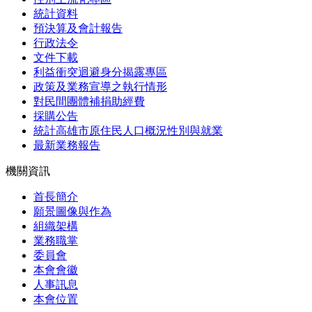
統計資料
預決算及會計報告
行政法令
文件下載
利益衝突迴避身分揭露專區
政策及業務宣導之執行情形
對民間團體補捐助經費
採購公告
統計高雄市原住民人口概況性別與就業
最新業務報告
機關資訊
首長簡介
願景圖像與作為
組織架構
業務職掌
委員會
本會會徽
人事訊息
本會位置