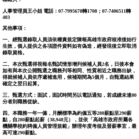
人事管理員王小姐 電話：07-7995678轉1708；07-7406511轉
403
其他事項：
一、經甄選錄取人員須依權責規定陳報高雄市政府核准後始行
生效，個人提供之各項證件資料如有偽造，經發現後立即取消
錄取資格。
二、本次甄選得視報名甄試情形增列候補人員2名，日後本會
如有與本次公開甄選之職務列等相同、性質相近之職務出缺，
得就候補人員依序遞補進用，候補期間為5個月，自甄選結果
確定之翌日起算。
三、甄選方式：面試，面試時間另以電話通知，若成績未達80
分者則職務從缺。
四、本職務一年一僱，月酬標準為約僱五等280薪點至290薪
點，自280薪點起薪（38,948元），並依「高雄市政府所屬各
機關學校約聘僱人員管理規範」辦理年度考核及晉薪事宜，最
高可達290薪點。