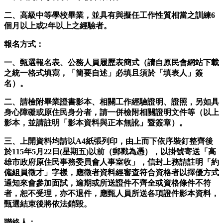
二、高級中等學校畢業，並具有與擬任工作性質相當之訓練6
個月以上或2年以上之經驗者。
報名方式：
一、甄選報名表、公務人員履歷表簡式（請自原民會網站下載
之統一格式填寫，「簡要自述」必填且須於「填表人」簽
名）。
二、請檢附畢業證書影本、相關工作經驗證明、證照，另如具
身心障礙或原住民身分者，請一併檢附相關證明文件等（以上
影本，並請註明「影本資料與正本無訛」暨簽章）。
三、上開資料均請以A4紙張列印，由上而下依序裝釘整齊後
於115年5月22日(星期五)以前（郵戳為憑），以掛號寄送「高
雄市政府原住民事務委員會人事室收」，信封上務請註明「約
僱組員徵才」字樣，應徵者資料經審查符合資格者以擇優方式
通知來會參加面試，逾期或所送證件不齊全或資格條件不符
者，恕不受理，亦不退件，應甄人員所送各項證件影本資料，
甄選結束後將依法銷毀。
聯絡人：