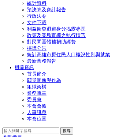
統計資料
預決算及會計報告
行政法令
文件下載
利益衝突迴避身分揭露專區
政策及業務宣導之執行情形
對民間團體補捐助經費
採購公告
統計高雄市原住民人口概況性別與就業
最新業務報告
機關資訊
首長簡介
願景圖像與作為
組織架構
業務職掌
委員會
本會會徽
人事訊息
本會位置
搜尋