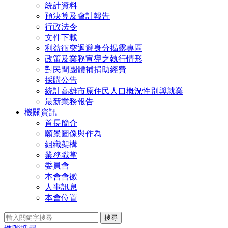
統計資料
預決算及會計報告
行政法令
文件下載
利益衝突迴避身分揭露專區
政策及業務宣導之執行情形
對民間團體補捐助經費
採購公告
統計高雄市原住民人口概況性別與就業
最新業務報告
機關資訊
首長簡介
願景圖像與作為
組織架構
業務職掌
委員會
本會會徽
人事訊息
本會位置
搜尋