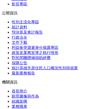
影音專區
公開資訊
性別主流化專區
統計資料
預決算及會計報告
行政法令
文件下載
利益衝突迴避身分揭露專區
政策及業務宣導之執行情形
對民間團體補捐助經費
採購公告
統計高雄市原住民人口概況性別與就業
最新業務報告
機關資訊
首長簡介
願景圖像與作為
組織架構
業務職掌