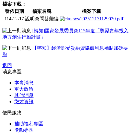
檔案下載：
發佈日期
檔案名稱
檔案下載
114-12-17
說明會問答彙編
[轉知]國家發展委員會115年度「獎勵青年投入
地方創生行動計畫」
【轉知】經濟部受災融資協處利息補貼加碼要
點
返回
消息專區
本會消息
重大政策
其他消息
徵才資訊
便民服務
補助福利專區
獎勵專區