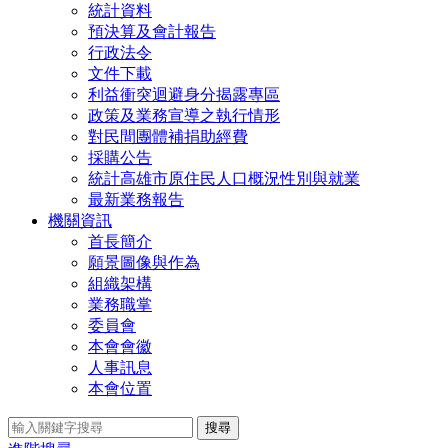
統計資料
預決算及會計報告
行政法令
文件下載
利益衝突迴避身分揭露專區
政策及業務宣導之執行情形
對民間團體補捐助經費
採購公告
統計高雄市原住民人口概況性別與就業
最新業務報告
機關資訊
首長簡介
願景圖像與作為
組織架構
業務職掌
委員會
本會會徽
人事訊息
本會位置
搜尋