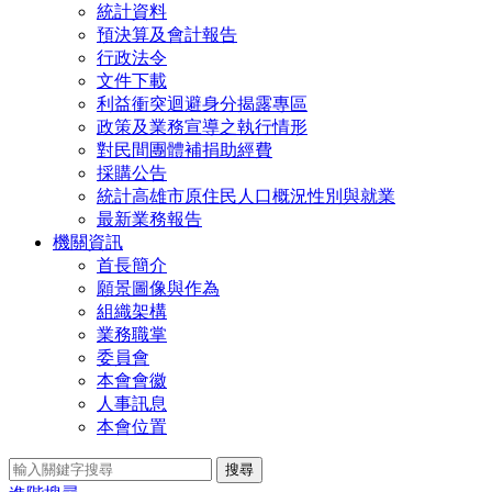
統計資料
預決算及會計報告
行政法令
文件下載
利益衝突迴避身分揭露專區
政策及業務宣導之執行情形
對民間團體補捐助經費
採購公告
統計高雄市原住民人口概況性別與就業
最新業務報告
機關資訊
首長簡介
願景圖像與作為
組織架構
業務職掌
委員會
本會會徽
人事訊息
本會位置
搜尋