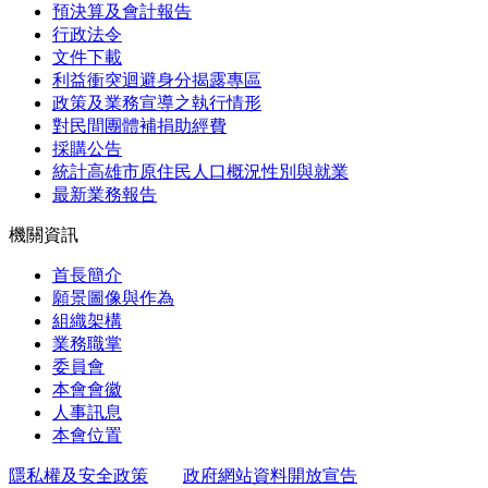
預決算及會計報告
行政法令
文件下載
利益衝突迴避身分揭露專區
政策及業務宣導之執行情形
對民間團體補捐助經費
採購公告
統計高雄市原住民人口概況性別與就業
最新業務報告
機關資訊
首長簡介
願景圖像與作為
組織架構
業務職掌
委員會
本會會徽
人事訊息
本會位置
隱私權及安全政策
政府網站資料開放宣告