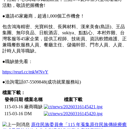
活動，敬請把握機會!
●邀請45家廠商，超過1,000個工作機會！
包含鴻海精密、光寶科技、長興材料、漢來美食(島語)、王品
集團、無印良品、日航酒店、sukiya、點點心、本村炸雞、台
灣客服等45家企業，提供工程師、技術員、資訊軟體維護、正
兼職餐飲服務人員、餐廳主任、儲備幹部、門市人員、人資、
計時人員等職缺。
●職缺搶先看：
https://reurl.cc/mkWNvY
●洽詢電話07-5509848(成功就業服務站)
檔案下載：
發佈日期
檔案名稱
檔案下載
115-03-16
廠商職缺
115-03-16
DM
原住民族委員會「115 年蒐集原住民族傳統療癒