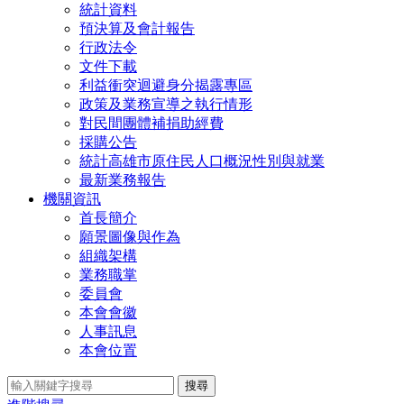
統計資料
預決算及會計報告
行政法令
文件下載
利益衝突迴避身分揭露專區
政策及業務宣導之執行情形
對民間團體補捐助經費
採購公告
統計高雄市原住民人口概況性別與就業
最新業務報告
機關資訊
首長簡介
願景圖像與作為
組織架構
業務職掌
委員會
本會會徽
人事訊息
本會位置
搜尋