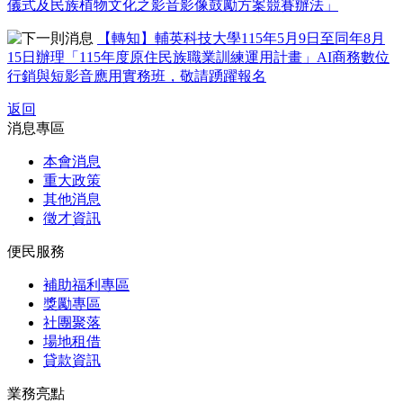
儀式及民族植物文化之影音影像鼓勵方案競賽辦法」
【轉知】輔英科技大學115年5月9日至同年8月
15日辦理「115年度原住民族職業訓練運用計畫」AI商務數位
行銷與短影音應用實務班，敬請踴躍報名
返回
消息專區
本會消息
重大政策
其他消息
徵才資訊
便民服務
補助福利專區
獎勵專區
社團聚落
場地租借
貸款資訊
業務亮點