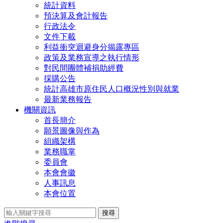
統計資料
預決算及會計報告
行政法令
文件下載
利益衝突迴避身分揭露專區
政策及業務宣導之執行情形
對民間團體補捐助經費
採購公告
統計高雄市原住民人口概況性別與就業
最新業務報告
機關資訊
首長簡介
願景圖像與作為
組織架構
業務職掌
委員會
本會會徽
人事訊息
本會位置
搜尋