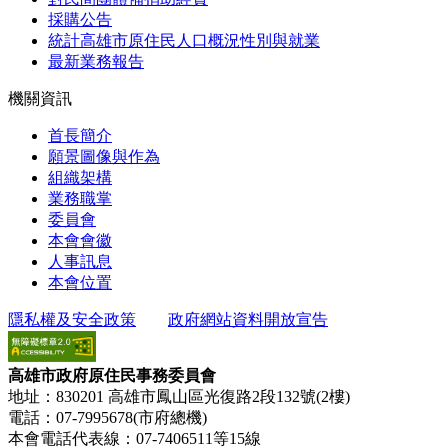
採購公告
統計高雄市原住民人口概況性別與就業
最新業務報告
機關資訊
首長簡介
願景圖像與作為
組織架構
業務職掌
委員會
本會會徽
人事訊息
本會位置
隱私權及安全政策
政府網站資料開放宣告
高雄市政府原住民事務委員會
地址：830201 高雄市鳳山區光復路2段132號(2樓)
電話：07-7995678(市府總機)
本會電話代表線：07-7406511等15線