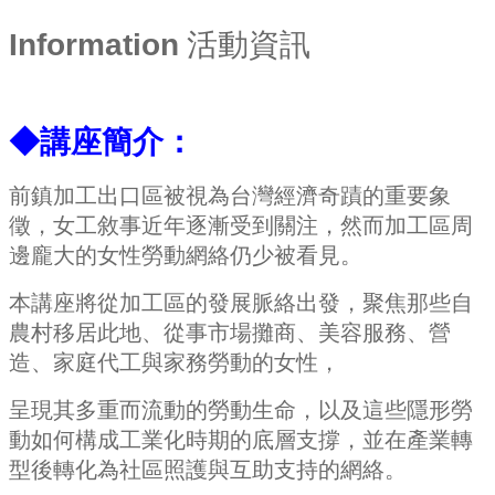
Information
活動資訊
◆講座簡介：
前鎮加工出口區被視為台灣經濟奇蹟的重要象
徵，女工敘事近年逐漸受到關注，然而加工區
周
邊龐大的女性勞動網絡仍
少被看見。
本講座將從加工區的發展脈絡出發，聚焦那些自
農村
移居此地、從事市場攤商、美容服務、營
造、家庭代工
與家務勞動的女性，
呈現其多重而流
動的勞動生命，以及這
些隱形勞
動如何構成工業化時期的底層支撐，並在產業轉
型後轉化為
社區照護與互助支持的網絡。