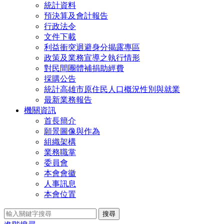
統計資料
預決算及會計報告
行政法令
文件下載
利益衝突迴避身分揭露專區
政策及業務宣導之執行情形
對民間團體補捐助經費
採購公告
統計高雄市原住民人口概況性別與就業
最新業務報告
機關資訊
首長簡介
願景圖像與作為
組織架構
業務職掌
委員會
本會會徽
人事訊息
本會位置
搜尋