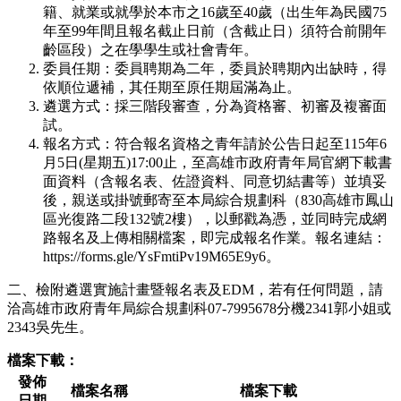
籍、就業或就學於本市之16歲至40歲（出生年為民國75
年至99年間且報名截止日前（含截止日）須符合前開年
齡區段）之在學學生或社會青年。
委員任期：委員聘期為二年，委員於聘期內出缺時，得
依順位遞補，其任期至原任期屆滿為止。
遴選方式：採三階段審查，分為資格審、初審及複審面
試。
報名方式：符合報名資格之青年請於公告日起至115年6
月5日(星期五)17:00止，至高雄市政府青年局官網下載書
面資料（含報名表、佐證資料、同意切結書等）並填妥
後，親送或掛號郵寄至本局綜合規劃科（830高雄市鳳山
區光復路二段132號2樓），以郵戳為憑，並同時完成網
路報名及上傳相關檔案，即完成報名作業。報名連結：
https://forms.gle/YsFmtiPv19M65E9y6。
二、檢附遴選實施計畫暨報名表及EDM，若有任何問題，請
洽高雄市政府青年局綜合規劃科07-7995678分機2341郭小姐或
2343吳先生。
檔案下載：
發佈
檔案名稱
檔案下載
日期