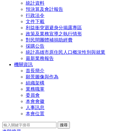
統計資料
預決算及會計報告
行政法令
文件下載
利益衝突迴避身分揭露專區
政策及業務宣導之執行情形
對民間團體補捐助經費
採購公告
統計高雄市原住民人口概況性別與就業
最新業務報告
機關資訊
首長簡介
願景圖像與作為
組織架構
業務職掌
委員會
本會會徽
人事訊息
本會位置
搜尋