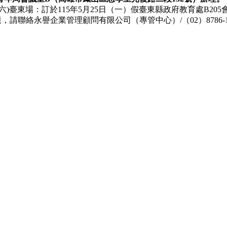
六)臺東場：訂於115年5月25日（一）假臺東縣政府教育處B20
相關問題，請聯絡永譽企業管理顧問有限公司（專管中心）/（02）8786-100