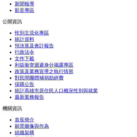
新聞報導
影音專區
公開資訊
性別主流化專區
統計資料
預決算及會計報告
行政法令
文件下載
利益衝突迴避身分揭露專區
政策及業務宣導之執行情形
對民間團體補捐助經費
採購公告
統計高雄市原住民人口概況性別與就業
最新業務報告
機關資訊
首長簡介
願景圖像與作為
組織架構