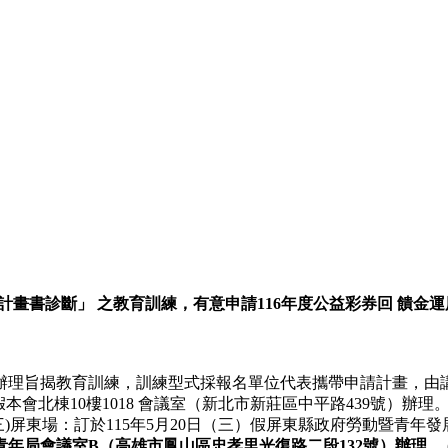
提案計畫書診斷」 之教育訓練，有意申請116年度公益彩券回 饋
辦理旨揭教育訓練，訓練型式採報名單位代表攜帶申請計畫，由
假本會北棟10樓1018 會議室（新北市新莊區中平路439號）辦理。
(三)屏東場：訂於115年5月20日（三）假屏東縣政府勞動暨青年
心青年局會議室B（高雄市鳳山區忠孝里光復路二段132號）辦理。