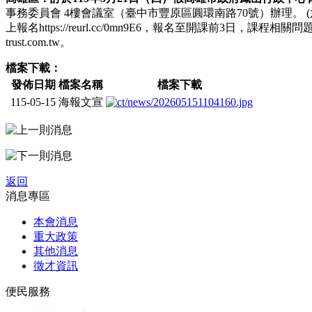
事務委員會 4樓會議室（臺中市豐原區圓環南路70號）辦理。 (
上報名https://reurl.cc/0mn9E6，報名至開課前3日，課程
trust.com.tw。
檔案下載：
發佈日期
檔案名稱
檔案下載
115-05-15
海報文宣
返回
消息專區
本會消息
重大政策
其他消息
徵才資訊
便民服務