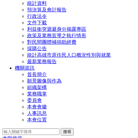
統計資料
預決算及會計報告
行政法令
文件下載
利益衝突迴避身分揭露專區
政策及業務宣導之執行情形
對民間團體補捐助經費
採購公告
統計高雄市原住民人口概況性別與就業
最新業務報告
機關資訊
首長簡介
願景圖像與作為
組織架構
業務職掌
委員會
本會會徽
人事訊息
本會位置
搜尋