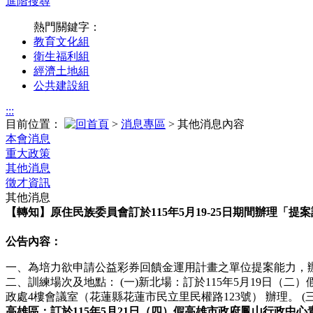
進階搜尋
熱門關鍵字：
教育文化組
衛生福利組
經濟土地組
公共建設組
:::
目前位置：
>
消息專區
> 其他消息內容
本會消息
重大政策
其他消息
徵才資訊
其他消息
【轉知】原住民族委員會訂於115年5月19-25日期間辦理「
公告內容：
一、為培力欲申請公益彩券回饋金運用計畫之單位提案能力，
二、訓練場次及地點： (一)新北場：訂於115年5月19日（二）
政處4樓會議室（花蓮縣花蓮市民立里民權路123號） 辦理。 
高雄區：訂於115年5月21日（四）假高雄市政府鳳山行政中