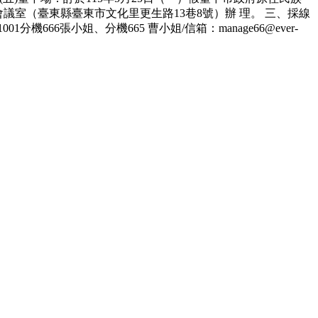
5會議室（臺東縣臺東市文化里更生路13巷8號）辦 理。 三、採線
1分機666張小姐、分機665 曹小姐/信箱：manage66@ever-