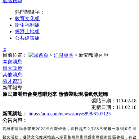
進階搜尋
熱門關鍵字：
教育文化組
衛生福利組
經濟土地組
公共建設組
:::
目前位置：
>
消息專區
> 新聞報導內容
本會消息
重大政策
其他消息
徵才資訊
新聞報導
原民嬤看燈會突然唱起來 熱情帶動現場氣氛超嗨
張貼日期：111-02-18
更新日期：111-02-18
新聞網址：
https://udn.com/news/story/6898/6107125
公告內容：
高雄市
原民會響應2022年
台灣燈會
，即日起至2月28日安排一系列
原住民
藝文活動，邀請文化健康站族人穿著族服到衛武營南島藝術燈區參觀，有健