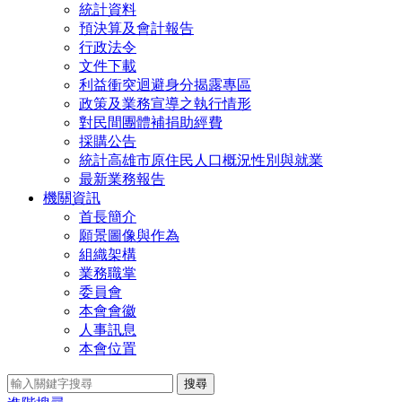
統計資料
預決算及會計報告
行政法令
文件下載
利益衝突迴避身分揭露專區
政策及業務宣導之執行情形
對民間團體補捐助經費
採購公告
統計高雄市原住民人口概況性別與就業
最新業務報告
機關資訊
首長簡介
願景圖像與作為
組織架構
業務職掌
委員會
本會會徽
人事訊息
本會位置
搜尋