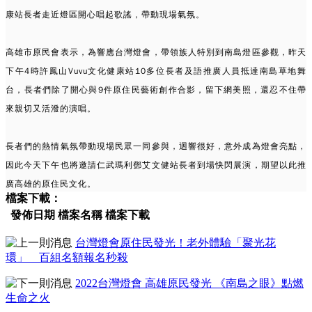
康站長者走近燈區開心唱起歌謠，帶動現場氣氛。
高雄市原民會表示，為響應台灣燈會，帶領族人特別到南島燈區參觀，昨天
下午4時許鳳山Vuvu文化健康站10多位長者及語推廣人員抵達南島草地舞
台，長者們除了開心與9件原住民藝術創作合影，留下網美照，還忍不住帶
來親切又活潑的演唱。
長者們的熱情氣氛帶動現場民眾一同參與，迴響很好，意外成為燈會亮點，
因此今天下午也將邀請仁武瑪利鄧艾文健站長者到場快閃展演，期望以此推
廣高雄的原住民文化。
檔案下載：
發佈日期
檔案名稱
檔案下載
台灣燈會原住民發光！老外體驗「聚光花
環」 百組名額報名秒殺
2022台灣燈會 高雄原民發光 《南島之眼》點燃
生命之火