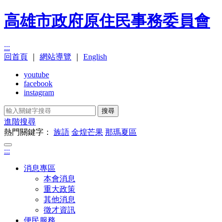
高雄市政府原住民事務委員會
:::
回首頁
｜
網站導覽
｜
English
youtube
facebook
instagram
搜尋
進階搜尋
熱門關鍵字：
族語
金煌芒果
那瑪夏區
:::
消息專區
本會消息
重大政策
其他消息
徵才資訊
便民服務