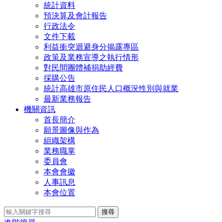
統計資料
預決算及會計報告
行政法令
文件下載
利益衝突迴避身分揭露專區
政策及業務宣導之執行情形
對民間團體補捐助經費
採購公告
統計高雄市原住民人口概況性別與就業
最新業務報告
機關資訊
首長簡介
願景圖像與作為
組織架構
業務職掌
委員會
本會會徽
人事訊息
本會位置
搜尋