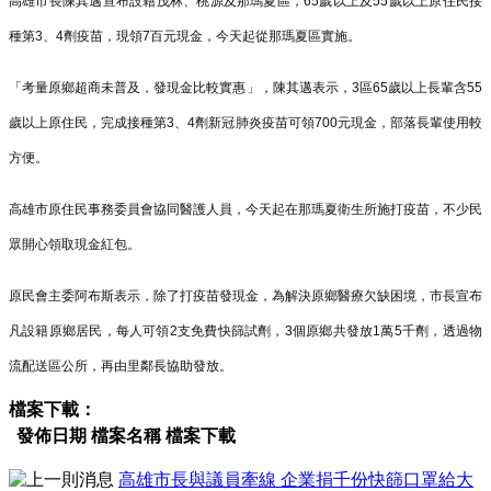
高雄市長陳其邁宣布設籍茂林、桃源及那瑪夏區，65歲以上及55歲以上原住民接
種第3、4劑疫苗，現領7百元現金，今天起從那瑪夏區實施。
「考量原鄉超商未普及，發現金比較實惠」，陳其邁表示，3區65歲以上長輩含55
歲以上原住民，完成接種第3、4劑新冠肺炎疫苗可領700元現金，部落長輩使用較
方便。
高雄市原住民事務委員會協同醫護人員，今天起在那瑪夏衛生所施打疫苗，不少民
眾開心領取現金紅包。
原民會主委阿布斯表示，除了打疫苗發現金，為解決原鄉醫療欠缺困境，市長宣布
凡設籍原鄉居民，每人可領2支免費快篩試劑，3個原鄉共發放1萬5千劑，透過物
流配送區公所，再由里鄰長協助發放。
檔案下載：
發佈日期
檔案名稱
檔案下載
高雄市長與議員牽線 企業捐千份快篩口罩給大