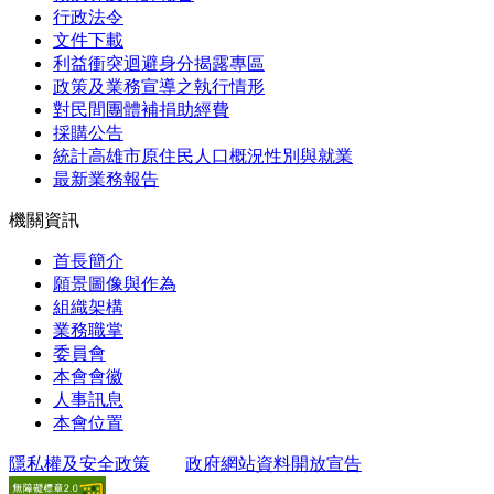
行政法令
文件下載
利益衝突迴避身分揭露專區
政策及業務宣導之執行情形
對民間團體補捐助經費
採購公告
統計高雄市原住民人口概況性別與就業
最新業務報告
機關資訊
首長簡介
願景圖像與作為
組織架構
業務職掌
委員會
本會會徽
人事訊息
本會位置
隱私權及安全政策
政府網站資料開放宣告