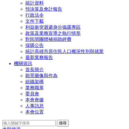
統計資料
預決算及會計報告
行政法令
文件下載
利益衝突迴避身分揭露專區
政策及業務宣導之執行情形
對民間團體補捐助經費
採購公告
統計高雄市原住民人口概況性別與就業
最新業務報告
機關資訊
首長簡介
願景圖像與作為
組織架構
業務職掌
委員會
本會會徽
人事訊息
本會位置
搜尋