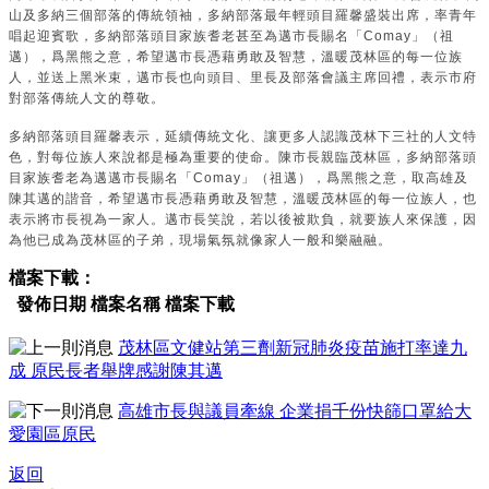
山及多納三個部落的傳統領袖，多納部落最年輕頭目羅馨盛裝出席，率青年
唱起迎賓歌，多納部落頭目家族耆老甚至為邁市長賜名「Comay」（祖
邁），爲黑熊之意，希望邁市長憑藉勇敢及智慧，溫暖茂林區的每一位族
人，並送上黑米束，邁市長也向頭目、里長及部落會議主席回禮，表示市府
對部落傳統人文的尊敬。
多納部落頭目羅馨表示，延續傳統文化、讓更多人認識茂林下三社的人文特
色，對每位族人來說都是極為重要的使命。陳市長親臨茂林區，多納部落頭
目家族耆老為邁邁市長賜名「Comay」（祖邁），爲黑熊之意，取高雄及
陳其邁的諧音，希望邁市長憑藉勇敢及智慧，溫暖茂林區的每一位族人，也
表示將市長視為一家人。邁市長笑說，若以後被欺負，就要族人來保護，因
為他已成為茂林區的子弟，現場氣氛就像家人一般和樂融融。
檔案下載：
發佈日期
檔案名稱
檔案下載
茂林區文健站第三劑新冠肺炎疫苗施打率達九
成 原民長者舉牌感謝陳其邁
高雄市長與議員牽線 企業捐千份快篩口罩給大
愛園區原民
返回