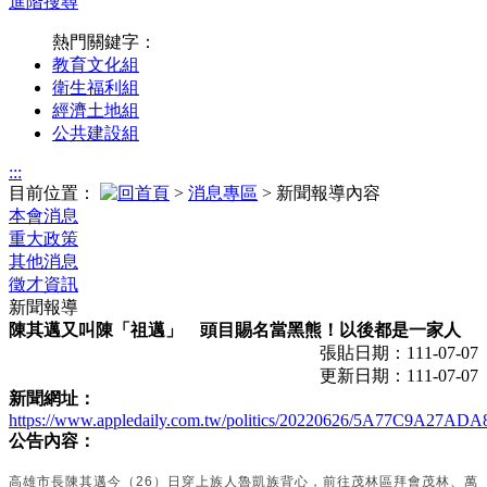
進階搜尋
熱門關鍵字：
教育文化組
衛生福利組
經濟土地組
公共建設組
:::
目前位置：
>
消息專區
> 新聞報導內容
本會消息
重大政策
其他消息
徵才資訊
新聞報導
陳其邁又叫陳「祖邁」 頭目賜名當黑熊！以後都是一家人
張貼日期：111-07-07
更新日期：111-07-07
新聞網址：
https://www.appledaily.com.tw/politics/20220626/5A77C9A27
公告內容：
高雄市長陳其邁今（26）日穿上族人魯凱族背心，前往茂林區拜會茂林、萬