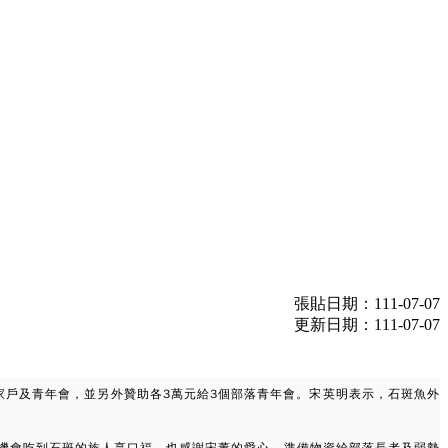
張貼日期：111-07-07
更新日期：111-07-07
家戶及青年會，並另外贊助各3萬元給3個部落青年會。宋英明表示，石斑魚外
有機會吃到石斑的族人享口福，也感謝宋董的愛心，準備物資給部落長者及弱勢