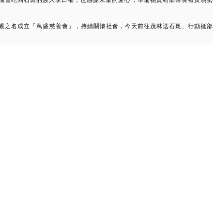
親之名成立「萬盛慈善會」，持續關懷社會，今天前往茂林送石斑、行動挺部