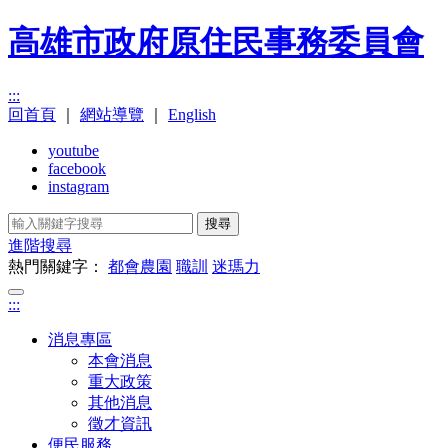
高雄市政府原住民事務委員會
:::
回首頁
｜
網站導覽
｜
English
youtube
facebook
instagram
搜尋
進階搜尋
熱門關鍵字：
都會農園
職訓
迷瑪力
:::
消息專區
本會消息
重大政策
其他消息
徵才資訊
便民服務