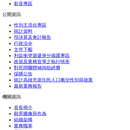
影音專區
公開資訊
性別主流化專區
統計資料
預決算及會計報告
行政法令
文件下載
利益衝突迴避身分揭露專區
政策及業務宣導之執行情形
對民間團體補捐助經費
採購公告
統計高雄市原住民人口概況性別與就業
最新業務報告
機關資訊
首長簡介
願景圖像與作為
組織架構
業務職掌