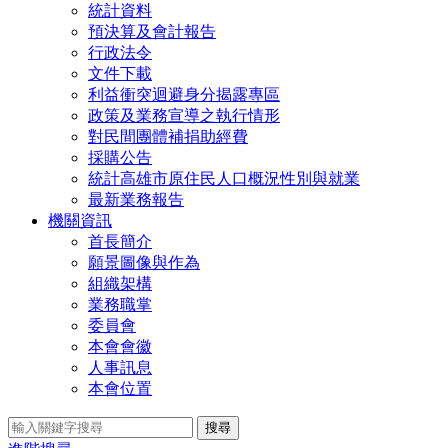
統計資料
預決算及會計報告
行政法令
文件下載
利益衝突迴避身分揭露專區
政策及業務宣導之執行情形
對民間團體補捐助經費
採購公告
統計高雄市原住民人口概況性別與就業
最新業務報告
機關資訊
首長簡介
願景圖像與作為
組織架構
業務職掌
委員會
本會會徽
人事訊息
本會位置
搜尋