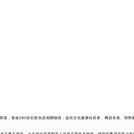
部落，發放280份
石斑
魚及相關物資，提供文化健康站長者、獨居長者、弱勢
長者品嘗石斑魚，今天就由宋英明等人送來石斑魚及物資，感謝宋董讓平常少