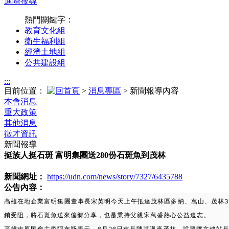
進階搜尋
熱門關鍵字：
教育文化組
衛生福利組
經濟土地組
公共建設組
:::
目前位置：
>
消息專區
> 新聞報導內容
本會消息
重大政策
其他消息
徵才資訊
新聞報導
挺族人挺石斑 富明集團送280份石斑魚到茂林
新聞網址：
https://udn.com/news/story/7327/6435788
公告內容：
高雄在地企業富明集團董事長宋英明今天上午抵達茂林區多納、萬山、茂林3
銷受阻，將石斑魚送來偏鄉分享，也是秉持父親宋萬盛熱心公益遺志。
高雄市
原民會主委阿布斯表示，6月26日市長陳其邁來茂林，說要讓文健站