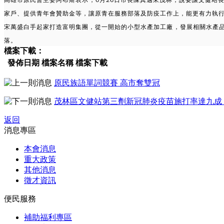
家戶、提供青年會贊助金等，讓原青在服務部落及防疫工作上，能更有力執
宋萬盛白手起家打造富明集團，從一開始的小型水產加工廠，發展相關水產
落。
檔案下載：
發佈日期
檔案名稱
檔案下載
原民族語單詞競賽 高市奪雙冠
茂林區文健站第三劑新冠肺炎疫苗施打率達九成
返回
消息專區
本會消息
重大政策
其他消息
徵才資訊
便民服務
補助福利專區