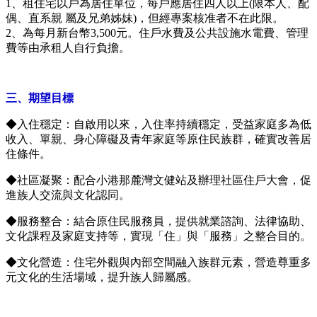
1、租住宅以戶為居住單位，每戶應居住四人以上(限本人、配
偶、直系親 屬及兄弟姊妹)，但經專案核准者不在此限。
2、為每月新台幣3,500元。住戶水費及公共設施水電費、管理
費等由承租人自行負擔。
三、期望目標
◆入住穩定：自啟用以來，入住率持續穩定，受益家庭多為低
收入、單親、身心障礙及青年家庭等原住民族群，確實改善居
住條件。
◆社區凝聚：配合小港那麓灣文健站及辦理社區住戶大會，促
進族人交流與文化認同。
◆服務整合：結合原住民服務員，提供就業諮詢、法律協助、
文化課程及家庭支持等，實現「住」與「服務」之整合目的。
◆文化營造：住宅外觀與內部空間融入族群元素，營造尊重多
元文化的生活場域，提升族人歸屬感。