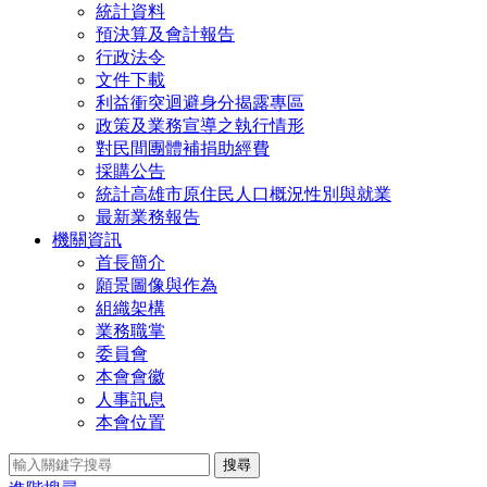
統計資料
預決算及會計報告
行政法令
文件下載
利益衝突迴避身分揭露專區
政策及業務宣導之執行情形
對民間團體補捐助經費
採購公告
統計高雄市原住民人口概況性別與就業
最新業務報告
機關資訊
首長簡介
願景圖像與作為
組織架構
業務職掌
委員會
本會會徽
人事訊息
本會位置
搜尋