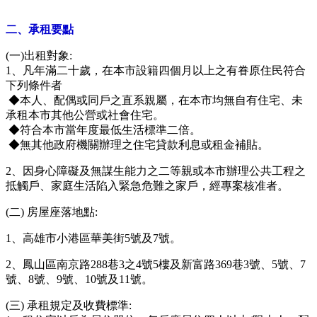
二、承租要點
(一)出租對象:
1、凡年滿二十歲，在本市設籍四個月以上之有眷原住民符合
下列條件者
◆本人、配偶或同戶之直系親屬，在本市均無自有住宅、未
承租本市其他公營或社會住宅。
◆符合本市當年度最低生活標準二倍。
◆無其他政府機關辦理之住宅貸款利息或租金補貼。
2、因身心障礙及無謀生能力之二等親或本市辦理公共工程之
抵觸戶、家庭生活陷入緊急危難之家戶，經專案核准者。
(二) 房屋座落地點:
1、高雄市小港區華美街5號及7號。
2、鳳山區南京路288巷3之4號5樓及新富路369巷3號、5號、7
號、8號、9號、10號及11號。
(三) 承租規定及收費標準: