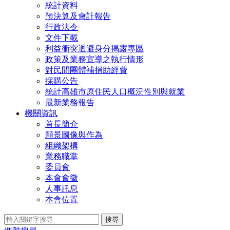
統計資料
預決算及會計報告
行政法令
文件下載
利益衝突迴避身分揭露專區
政策及業務宣導之執行情形
對民間團體補捐助經費
採購公告
統計高雄市原住民人口概況性別與就業
最新業務報告
機關資訊
首長簡介
願景圖像與作為
組織架構
業務職掌
委員會
本會會徽
人事訊息
本會位置
搜尋