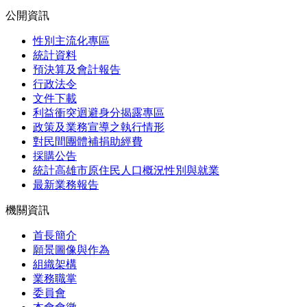
公開資訊
性別主流化專區
統計資料
預決算及會計報告
行政法令
文件下載
利益衝突迴避身分揭露專區
政策及業務宣導之執行情形
對民間團體補捐助經費
採購公告
統計高雄市原住民人口概況性別與就業
最新業務報告
機關資訊
首長簡介
願景圖像與作為
組織架構
業務職掌
委員會