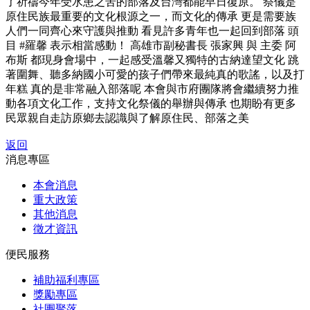
了祈禱今年受水患之苦的部落及台灣都能早日復原。 祭儀是
原住民族最重要的文化根源之一，而文化的傳承 更是需要族
人們一同齊心來守護與推動 看見許多青年也一起回到部落 頭
目 #羅馨 表示相當感動！ 高雄市副秘書長 張家興 與 主委 阿
布斯 都現身會場中，一起感受溫馨又獨特的古納達望文化 跳
著圍舞、聽多納國小可愛的孩子們帶來最純真的歌謠，以及打
年糕 真的是非常融入部落呢 本會與市府團隊將會繼續努力推
動各項文化工作，支持文化祭儀的舉辦與傳承 也期盼有更多
民眾親自走訪原鄉去認識與了解原住民、部落之美
返回
消息專區
本會消息
重大政策
其他消息
徵才資訊
便民服務
補助福利專區
獎勵專區
社團聚落