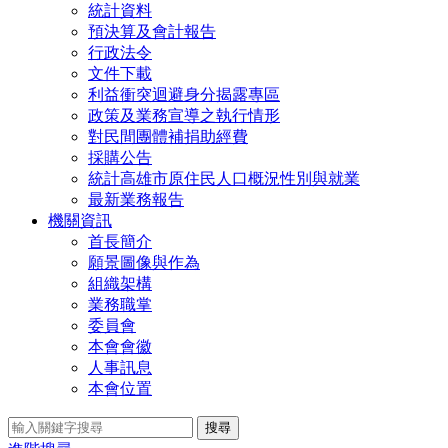
統計資料
預決算及會計報告
行政法令
文件下載
利益衝突迴避身分揭露專區
政策及業務宣導之執行情形
對民間團體補捐助經費
採購公告
統計高雄市原住民人口概況性別與就業
最新業務報告
機關資訊
首長簡介
願景圖像與作為
組織架構
業務職掌
委員會
本會會徽
人事訊息
本會位置
搜尋