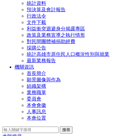
統計資料
預決算及會計報告
行政法令
文件下載
利益衝突迴避身分揭露專區
政策及業務宣導之執行情形
對民間團體補捐助經費
採購公告
統計高雄市原住民人口概況性別與就業
最新業務報告
機關資訊
首長簡介
願景圖像與作為
組織架構
業務職掌
委員會
本會會徽
人事訊息
本會位置
搜尋