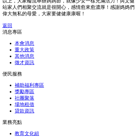
以上，大家輪流舉辦媽媽節，就像少女一樣充滿活力！與文健
站家人們相聚交流就是很開心，感情愈來愈濃厚！感謝媽媽們
偉大無私的母愛，大家要健健康康喔！
返回
消息專區
本會消息
重大政策
其他消息
徵才資訊
便民服務
補助福利專區
獎勵專區
社團聚落
場地租借
貸款資訊
業務亮點
教育文化組