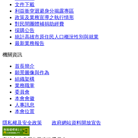
文件下載
利益衝突迴避身分揭露專區
政策及業務宣導之執行情形
對民間團體補捐助經費
採購公告
統計高雄市原住民人口概況性別與就業
最新業務報告
機關資訊
首長簡介
願景圖像與作為
組織架構
業務職掌
委員會
本會會徽
人事訊息
本會位置
隱私權及安全政策
政府網站資料開放宣告