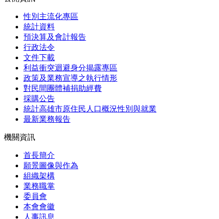
性別主流化專區
統計資料
預決算及會計報告
行政法令
文件下載
利益衝突迴避身分揭露專區
政策及業務宣導之執行情形
對民間團體補捐助經費
採購公告
統計高雄市原住民人口概況性別與就業
最新業務報告
機關資訊
首長簡介
願景圖像與作為
組織架構
業務職掌
委員會
本會會徽
人事訊息