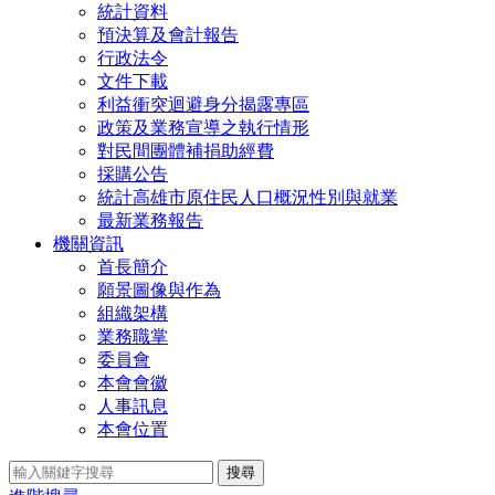
統計資料
預決算及會計報告
行政法令
文件下載
利益衝突迴避身分揭露專區
政策及業務宣導之執行情形
對民間團體補捐助經費
採購公告
統計高雄市原住民人口概況性別與就業
最新業務報告
機關資訊
首長簡介
願景圖像與作為
組織架構
業務職掌
委員會
本會會徽
人事訊息
本會位置
搜尋