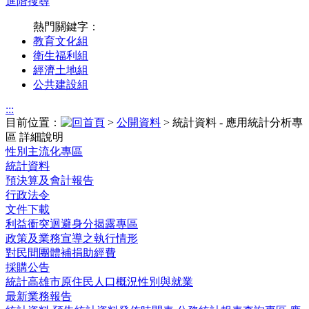
進階搜尋
熱門關鍵字：
教育文化組
衛生福利組
經濟土地組
公共建設組
:::
目前位置：
>
公開資料
> 統計資料 - 應用統計分析專
區 詳細說明
性別主流化專區
統計資料
預決算及會計報告
行政法令
文件下載
利益衝突迴避身分揭露專區
政策及業務宣導之執行情形
對民間團體補捐助經費
採購公告
統計高雄市原住民人口概況性別與就業
最新業務報告