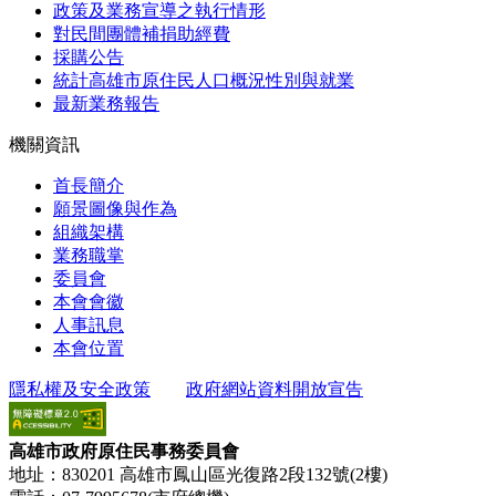
政策及業務宣導之執行情形
對民間團體補捐助經費
採購公告
統計高雄市原住民人口概況性別與就業
最新業務報告
機關資訊
首長簡介
願景圖像與作為
組織架構
業務職掌
委員會
本會會徽
人事訊息
本會位置
隱私權及安全政策
政府網站資料開放宣告
高雄市政府原住民事務委員會
地址：830201 高雄市鳳山區光復路2段132號(2樓)