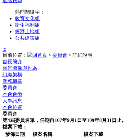
進階搜尋
熱門關鍵字：
教育文化組
衛生福利組
經濟土地組
公共建設組
:::
目前位置：
>
委員會
> 詳細說明
首長簡介
願景圖像與作為
組織架構
業務職掌
委員會
本會會徽
人事訊息
本會位置
委員會
第4屆委員名單，任期自107年9月1日至109年8月31日止。
檔案下載：
發佈日期
檔案名稱
檔案下載