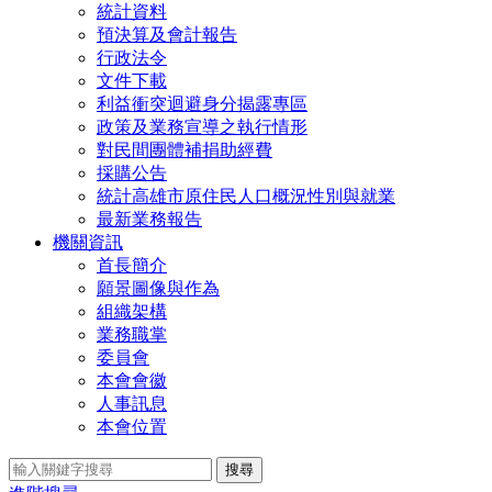
統計資料
預決算及會計報告
行政法令
文件下載
利益衝突迴避身分揭露專區
政策及業務宣導之執行情形
對民間團體補捐助經費
採購公告
統計高雄市原住民人口概況性別與就業
最新業務報告
機關資訊
首長簡介
願景圖像與作為
組織架構
業務職掌
委員會
本會會徽
人事訊息
本會位置
搜尋