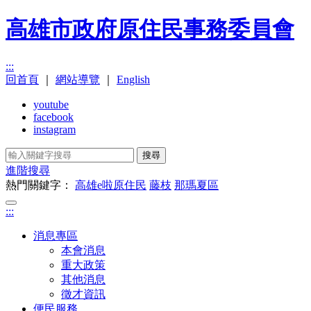
高雄市政府原住民事務委員會
:::
回首頁
｜
網站導覽
｜
English
youtube
facebook
instagram
搜尋
進階搜尋
熱門關鍵字：
高雄e啦原住民
藤枝
那瑪夏區
:::
消息專區
本會消息
重大政策
其他消息
徵才資訊
便民服務