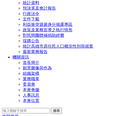
統計資料
預決算及會計報告
行政法令
文件下載
利益衝突迴避身分揭露專區
政策及業務宣導之執行情形
對民間團體補捐助經費
採購公告
統計高雄市原住民人口概況性別與就業
最新業務報告
機關資訊
首長簡介
願景圖像與作為
組織架構
業務職掌
委員會
本會會徽
人事訊息
本會位置
搜尋