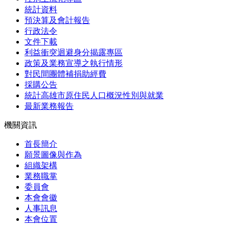
統計資料
預決算及會計報告
行政法令
文件下載
利益衝突迴避身分揭露專區
政策及業務宣導之執行情形
對民間團體補捐助經費
採購公告
統計高雄市原住民人口概況性別與就業
最新業務報告
機關資訊
首長簡介
願景圖像與作為
組織架構
業務職掌
委員會
本會會徽
人事訊息
本會位置