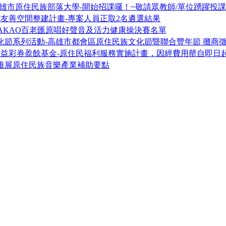
期高雄市原住民族部落大學-開始招課囉！~敬請眾教師/單位踴躍投課
站友善空間整建計畫-專案人員正取2名遴選結果
TAKAO百老匯原唱好聲音及活力健康操決賽名單
文化節系列活動-高雄市都會區原住民族文化節暨聯合豐年節 攤商
市公益彩券盈餘基金-原住民福利服務實施計畫，因經費用罄自即日
推展原住民族音樂產業補助要點