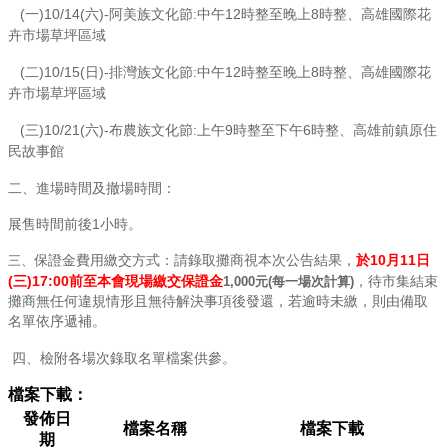
(一)10/14(六)-阿美族文化節:中午12時整至晚上8時整、
高雄國際花
卉市場草坪區域
(二)10/15(日)-排灣族文化節:中午12時整至晚上8時整、
高雄國際花
卉市場草坪區域
(三)10/21(六)-布農族文化節:上午9時整至下午6時整、
高雄前鎮原住
民故事館
二、進場時間及撤場時間：
展售時間前後1小時。
保證金費用繳交方式：請錄取攤商視本次公告結果，
於10月11日
三、
(三)17:00前至本會現場繳交保證
金
，待市集結束
1,000元(每一場次計算)
攤商無任何違規情形且無待解決事項後發還，若逾時未繳，則由備取
名單依序遞補
。
四
、檢附各場次錄取名單檔案供參。
檔案下載：
發佈日
檔案名稱
檔案下載
期