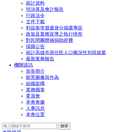
統計資料
預決算及會計報告
行政法令
文件下載
利益衝突迴避身分揭露專區
政策及業務宣導之執行情形
對民間團體補捐助經費
採購公告
統計高雄市原住民人口概況性別與就業
最新業務報告
機關資訊
首長簡介
願景圖像與作為
組織架構
業務職掌
委員會
本會會徽
人事訊息
本會位置
搜尋