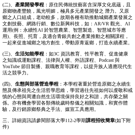
(二)、
產業開發學程
：原住民傳統技藝富含深厚文化底蘊，且
原鄉物產豐饒，風光明媚，極具多元產業開發之 潛力。又原
鄉之人口組成，老幼較多，故期各種有助推動城鄉產業發展之
文創技藝、網路行銷、數位新興科技，如：AR/VR 觀光、AI
運用(例：永續性AI 於智慧農業、智慧製造、智慧城市等應
用)、長照、托育，及適合青銀共創之產業推動之相關課程，
一起來促進城鄉之地方創生，帶動原青返鄉，打造永續產業。
​(三)、
生活知能學程
：如3C 資訊教育、性平教育、促進健康
之知識或運動課程、法律與人權、外語課程、Podcast 與
YouTube 節目製播、親職教育等課程，以提升族人適應現代生
活之競爭力。
(四)、
生態與部落營造學程
：本學程著重於營造原鄉之永續生
態及傳承祖先之生活哲學思維，學習過往先祖如何以虔敬和戒
慎的心態與周遭自然生活環境保持良好之和諧，共存榮之關
係。亦有機會學習各類傳統歲時祭儀之相關知識，和實作體
驗，及行銷原鄉祭典之手法、媒宣工具應用。
三、詳細資訊請參閱部落大學112-2學期
課程招收簡章
(如下附
件)