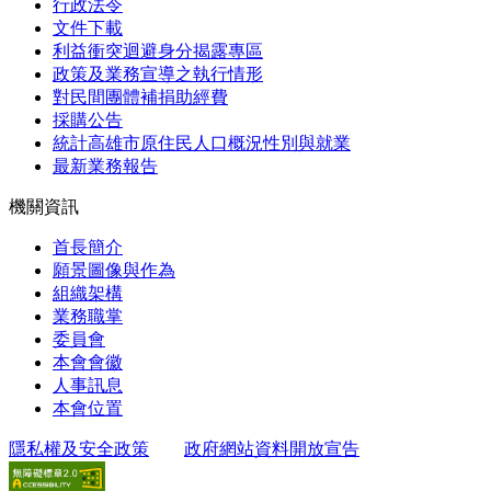
行政法令
文件下載
利益衝突迴避身分揭露專區
政策及業務宣導之執行情形
對民間團體補捐助經費
採購公告
統計高雄市原住民人口概況性別與就業
最新業務報告
機關資訊
首長簡介
願景圖像與作為
組織架構
業務職掌
委員會
本會會徽
人事訊息
本會位置
隱私權及安全政策
政府網站資料開放宣告