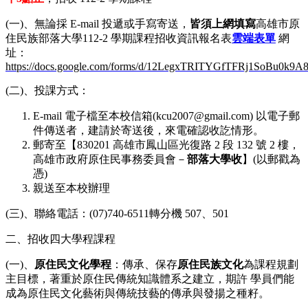
(一)、無論採 E-mail 投遞或手寫寄送，
皆須上網填寫
高雄市原
住民族部落大學112-2 學期課程招收資訊報名表
雲端表單
網
址：
https://docs.google.com/forms/d/12LegxTRITYGfTFRj1SoBu0k
(二)、投課方式：
E-mail 電子檔至本校信箱(kcu2007@gmail.com) 以電子郵
件傳送者，建請於寄送後，來電確認收訖情形。
郵寄至【830201 高雄市鳳山區光復路 2 段 132 號 2 樓，
高雄市政府原住民事務委員會－
部落大學收
】(以郵戳為
憑)
親送至本校辦理
​(三)、聯絡電話：(07)740-6511轉分機 507、501
二、招收四大學程課程
(一)、
原住民文化學程
：傳承、保存
原住民族文化
為課程規劃
主目標，著重於原住民傳統知識體系之建立，期許 學員們能
成為原住民文化藝術與傳統技藝的傳承與發揚之種籽。