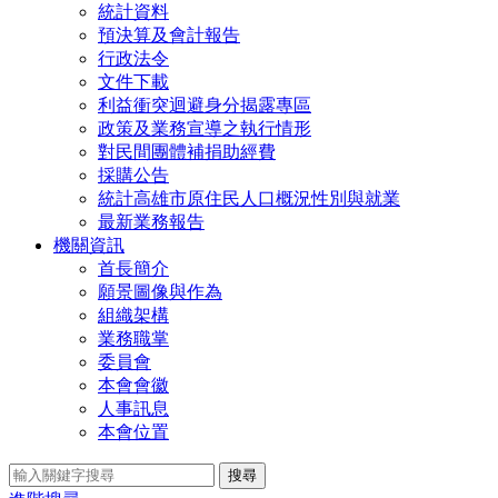
統計資料
預決算及會計報告
行政法令
文件下載
利益衝突迴避身分揭露專區
政策及業務宣導之執行情形
對民間團體補捐助經費
採購公告
統計高雄市原住民人口概況性別與就業
最新業務報告
機關資訊
首長簡介
願景圖像與作為
組織架構
業務職掌
委員會
本會會徽
人事訊息
本會位置
搜尋