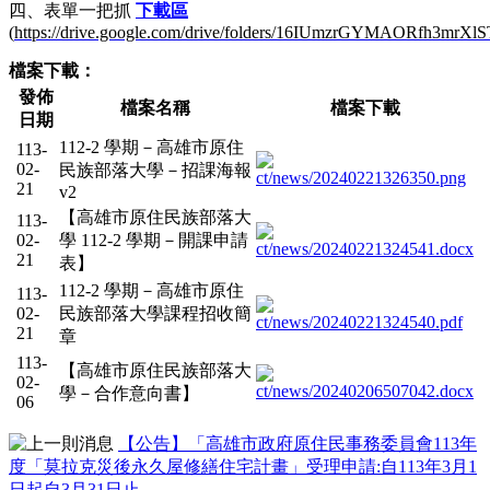
四、表單一把抓
下載區
(
https://drive.google.com/drive/folders/16IUmzrGYMAORfh3mrXl
檔案下載：
發佈
檔案名稱
檔案下載
日期
112-2 學期－高雄市原住
113-
02-
民族部落大學－招課海報
21
v2
【高雄市原住民族部落大
113-
02-
學 112-2 學期－開課申請
21
表】
112-2 學期－高雄市原住
113-
02-
民族部落大學課程招收簡
21
章
113-
【高雄市原住民族部落大
02-
學－合作意向書】
06
【公告】「高雄市政府原住民事務委員會113年
度「莫拉克災後永久屋修繕住宅計畫」受理申請:自113年3月1
日起自3月31日止。