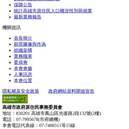
採購公告
統計高雄市原住民人口概況性別與就業
最新業務報告
機關資訊
首長簡介
願景圖像與作為
組織架構
業務職掌
委員會
本會會徽
人事訊息
本會位置
隱私權及安全政策
政府網站資料開放宣告
高雄市政府原住民事務委員會
地址：830201 高雄市鳳山區光復路2段132號(2樓)
電話：07-7995678(市府總機)
本會電話代表線：07-7406511等15線