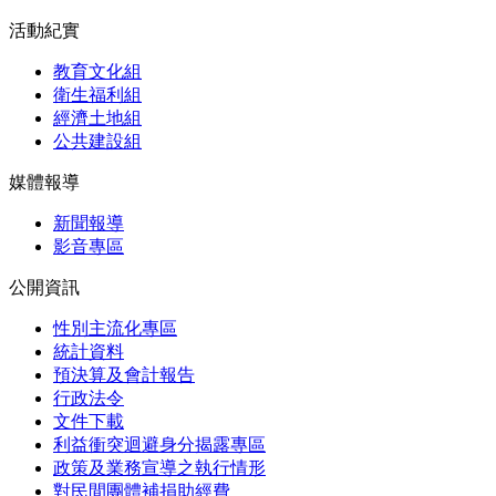
活動紀實
教育文化組
衛生福利組
經濟土地組
公共建設組
媒體報導
新聞報導
影音專區
公開資訊
性別主流化專區
統計資料
預決算及會計報告
行政法令
文件下載
利益衝突迴避身分揭露專區
政策及業務宣導之執行情形
對民間團體補捐助經費