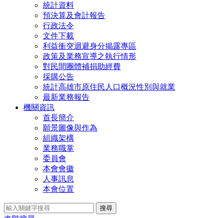
統計資料
預決算及會計報告
行政法令
文件下載
利益衝突迴避身分揭露專區
政策及業務宣導之執行情形
對民間團體補捐助經費
採購公告
統計高雄市原住民人口概況性別與就業
最新業務報告
機關資訊
首長簡介
願景圖像與作為
組織架構
業務職掌
委員會
本會會徽
人事訊息
本會位置
搜尋