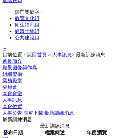
進階搜尋
熱門關鍵字：
教育文化組
衛生福利組
經濟土地組
公共建設組
:::
目前位置：
>
人事訊息
> 最新訓練消息
首長簡介
願景圖像與作為
組織架構
業務職掌
委員會
本會會徽
人事訊息
本會位置
人事公告
表單下載
最新訓練消息
最新訓練消息
最新訓練消息
發布日期
檔案簡述
年度
瀏覽