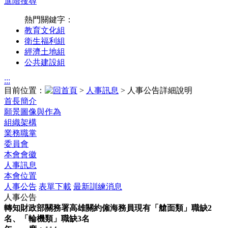
進階搜尋
熱門關鍵字：
教育文化組
衛生福利組
經濟土地組
公共建設組
:::
目前位置：
>
人事訊息
> 人事公告詳細說明
首長簡介
願景圖像與作為
組織架構
業務職掌
委員會
本會會徽
人事訊息
本會位置
人事公告
表單下載
最新訓練消息
人事公告
轉知財政部關務署高雄關約僱海務員現有「艙面類」職缺2
名、「輪機類」職缺3名