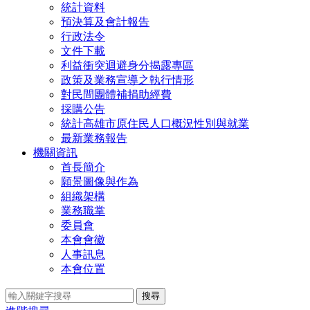
統計資料
預決算及會計報告
行政法令
文件下載
利益衝突迴避身分揭露專區
政策及業務宣導之執行情形
對民間團體補捐助經費
採購公告
統計高雄市原住民人口概況性別與就業
最新業務報告
機關資訊
首長簡介
願景圖像與作為
組織架構
業務職掌
委員會
本會會徽
人事訊息
本會位置
搜尋