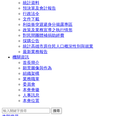
統計資料
預決算及會計報告
行政法令
文件下載
利益衝突迴避身分揭露專區
政策及業務宣導之執行情形
對民間團體補捐助經費
採購公告
統計高雄市原住民人口概況性別與就業
最新業務報告
機關資訊
首長簡介
願景圖像與作為
組織架構
業務職掌
委員會
本會會徽
人事訊息
本會位置
搜尋