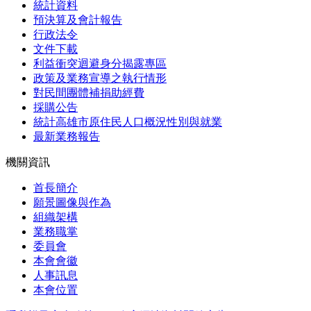
統計資料
預決算及會計報告
行政法令
文件下載
利益衝突迴避身分揭露專區
政策及業務宣導之執行情形
對民間團體補捐助經費
採購公告
統計高雄市原住民人口概況性別與就業
最新業務報告
機關資訊
首長簡介
願景圖像與作為
組織架構
業務職掌
委員會
本會會徽
人事訊息
本會位置