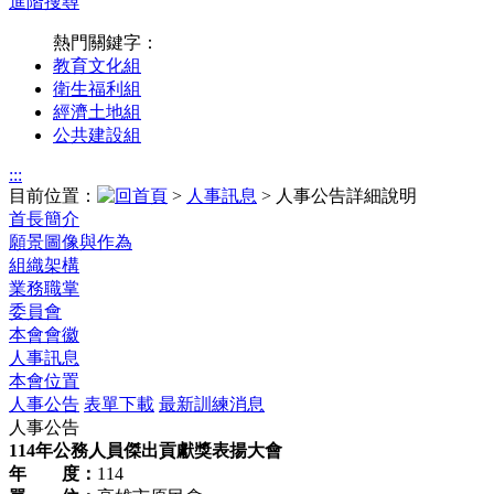
進階搜尋
熱門關鍵字：
教育文化組
衛生福利組
經濟土地組
公共建設組
:::
目前位置：
>
人事訊息
> 人事公告詳細說明
首長簡介
願景圖像與作為
組織架構
業務職掌
委員會
本會會徽
人事訊息
本會位置
人事公告
表單下載
最新訓練消息
人事公告
114年公務人員傑出貢獻獎表揚大會
年 度：
114