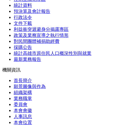
統計資料
預決算及會計報告
行政法令
文件下載
利益衝突迴避身分揭露專區
政策及業務宣導之執行情形
對民間團體補捐助經費
採購公告
統計高雄市原住民人口概況性別與就業
最新業務報告
機關資訊
首長簡介
願景圖像與作為
組織架構
業務職掌
委員會
本會會徽
人事訊息
本會位置