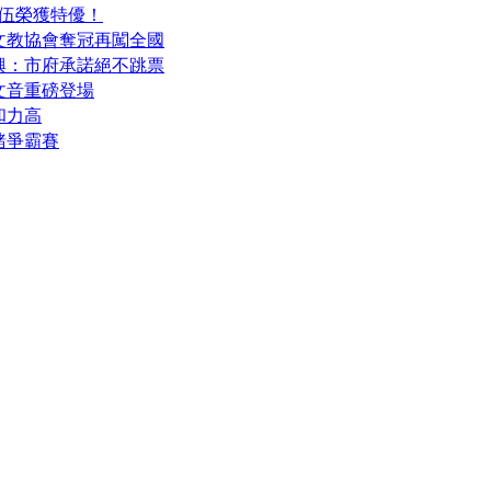
隊伍榮獲特優！
文教協會奪冠再闖全國
興：市府承諾絕不跳票
文音重磅登場
和力高
豬爭霸賽