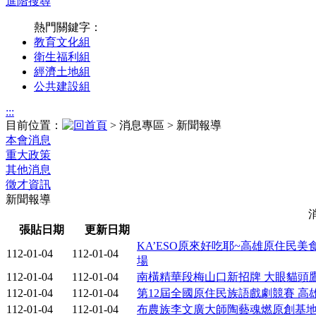
進階搜尋
熱門關鍵字：
教育文化組
衛生福利組
經濟土地組
公共建設組
:::
目前位置：
> 消息專區 > 新聞報導
本會消息
重大政策
其他消息
徵才資訊
新聞報導
張貼日期
更新日期
KA’ESO原來好吃耶~高雄原住民美
112-01-04
112-01-04
場
112-01-04
112-01-04
南橫精華段梅山口新招牌 大眼貓頭
112-01-04
112-01-04
第12屆全國原住民族語戲劇競賽 
112-01-04
112-01-04
布農族李文廣大師陶藝魂燃原創基地