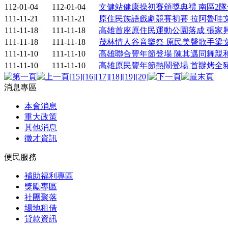
112-01-04
112-01-04
文健站健康操初賽頒獎典禮 南區2
111-11-21
111-11-21
原住民族語戲劇競賽初賽 拉阿魯哇
111-11-18
111-11-18
高雄首座原住民運動公園落成 張家
111-11-18
111-11-18
茂林情人谷音樂祭 原民美聲歌手梁
111-11-10
111-11-10
高雄聯合豐年節登場 陳其邁同舞親
111-11-10
111-11-10
高雄原民豐年節熱鬧登場 首辦烤全
[15]
[16]
[17]
[18]
[19]
[20]
消息專區
本會消息
重大政策
其他消息
徵才資訊
便民服務
補助福利專區
獎勵專區
社團聚落
場地租借
貸款資訊