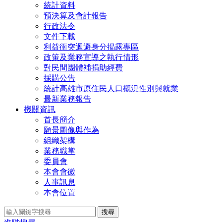
統計資料
預決算及會計報告
行政法令
文件下載
利益衝突迴避身分揭露專區
政策及業務宣導之執行情形
對民間團體補捐助經費
採購公告
統計高雄市原住民人口概況性別與就業
最新業務報告
機關資訊
首長簡介
願景圖像與作為
組織架構
業務職掌
委員會
本會會徽
人事訊息
本會位置
搜尋