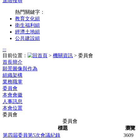
進階搜尋
熱門關鍵字：
教育文化組
衛生福利組
經濟土地組
公共建設組
:::
目前位置：
>
機關資訊
> 委員會
首長簡介
願景圖像與作為
組織架構
業務職掌
委員會
本會會徽
人事訊息
本會位置
委員會
委員會
標題
瀏覽
第四屆委員第5次會議紀錄
3609