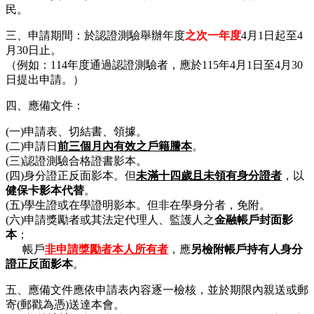
民。
三、申請期間：於認證測驗舉辦年度
之次一年度
4月1日起至4
月30日止。
（例如：114年度通過認證測驗者，應於115年4月1日至4月30
日提出申請。）
四、應備文件：
(一)申請表、切結書、領據。
(二)申請日
前三個月內有效之戶籍謄本
。
(三)認證測驗合格證書影本。
(四)身分證正反面影本。但
未滿十四歲且未領有身分證者
，以
健保卡影本代替
。
(五)學生證或在學證明影本。但非在學身分者，免附。
(六)申請獎勵者或其法定代理人、監護人之
金融帳戶封面影
本
；
帳戶
非申請獎勵者本人所有者
，應
另檢附帳戶持有人身分
證正反面影本
。
五、應備文件應依申請表內容逐一檢核，並於期限內親送或郵
寄(郵戳為憑)送達本會。