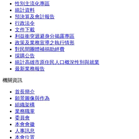
性別主流化專區
統計資料
預決算及會計報告
行政法令
文件下載
利益衝突迴避身分揭露專區
政策及業務宣導之執行情形
對民間團體補捐助經費
採購公告
統計高雄市原住民人口概況性別與就業
最新業務報告
機關資訊
首長簡介
願景圖像與作為
組織架構
業務職掌
委員會
本會會徽
人事訊息
本會位置