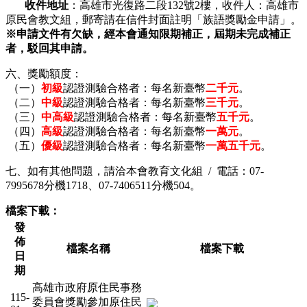
收件地址
：高雄市光復路二段132號2樓，收件人：高雄市
原民會教文組，郵寄請在信件封面註明「族語獎勵金申請」。
※申請文件有欠缺，經本會通知限期補正，屆期未完成補正
者，駁回其申請。
六、獎勵額度：
（一）
初級
認證測驗合格者：每名新臺幣
二千元
。
（二）
中級
認證測驗合格者：每名新臺幣
三千元
。
（三）
中高級
認證測驗合格者：每名新臺幣
五千元
。
（四）
高級
認證測驗合格者：每名新臺幣
一萬元
。
（五）
優級
認證測驗合格者：每名新臺幣
一萬五千元
。
七、如有其他問題，請洽本會教育文化組 / 電話：07-
7995678分機1718、07-7406511分機504。
檔案下載：
發
佈
檔案名稱
檔案下載
日
期
高雄市政府原住民事務
115-
委員會獎勵參加原住民