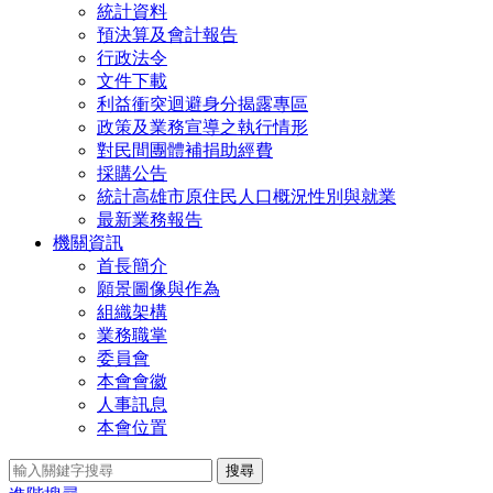
統計資料
預決算及會計報告
行政法令
文件下載
利益衝突迴避身分揭露專區
政策及業務宣導之執行情形
對民間團體補捐助經費
採購公告
統計高雄市原住民人口概況性別與就業
最新業務報告
機關資訊
首長簡介
願景圖像與作為
組織架構
業務職掌
委員會
本會會徽
人事訊息
本會位置
搜尋